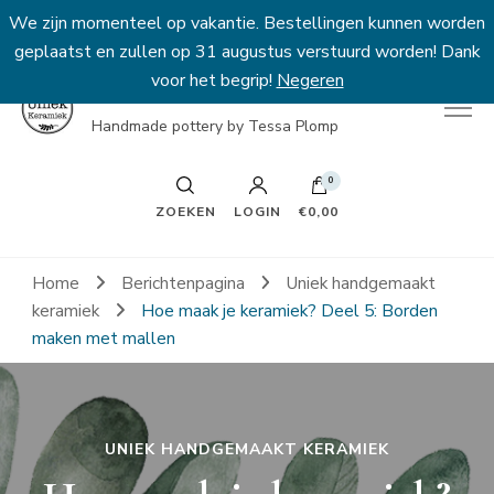
We zijn momenteel op vakantie. Bestellingen kunnen worden
geplaatst en zullen op 31 augustus verstuurd worden! Dank
voor het begrip!
Negeren
Uniek Keramiek
Handmade pottery by Tessa Plomp
0
ZOEKEN
LOGIN
€0,00
Home
Berichtenpagina
Uniek handgemaakt
keramiek
Hoe maak je keramiek? Deel 5: Borden
maken met mallen
UNIEK HANDGEMAAKT KERAMIEK