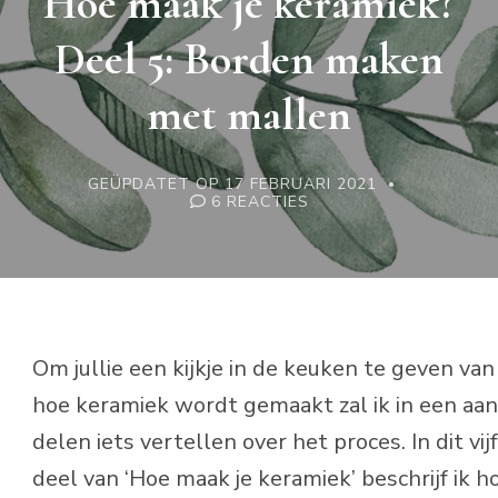
Hoe maak je keramiek?
Deel 5: Borden maken
met mallen
GEÜPDATET OP
17 FEBRUARI 2021
OP
6 REACTIES
HOE
MAAK
JE
KERAMIEK?
DEEL
5:
BORDEN
MAKEN
MET
Om jullie een kijkje in de keuken te geven van
MALLEN
hoe keramiek wordt gemaakt zal ik in een aan
delen iets vertellen over het proces. In dit vij
deel van ‘Hoe maak je keramiek’ beschrijf ik h