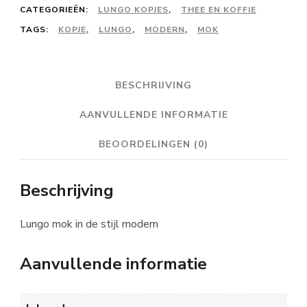
leiblauw
CATEGORIEËN:
LUNGO KOPJES
,
THEE EN KOFFIE
aantal
TAGS:
KOPJE
,
LUNGO
,
MODERN
,
MOK
BESCHRIJVING
AANVULLENDE INFORMATIE
BEOORDELINGEN (0)
Beschrijving
Lungo mok in de stijl modern
Aanvullende informatie