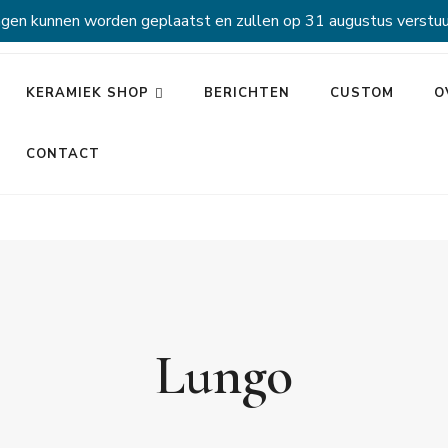
ngen kunnen worden geplaatst en zullen op 31 augustus verstuu
KERAMIEK SHOP
BERICHTEN
CUSTOM
O
CONTACT
Lungo