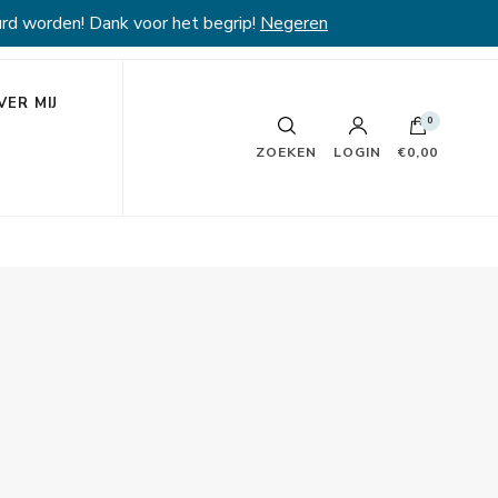
rd worden! Dank voor het begrip!
Negeren
VER MIJ
0
ZOEKEN
LOGIN
€0,00