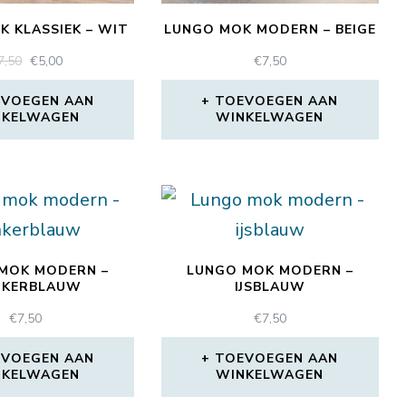
 KLASSIEK – WIT
LUNGO MOK MODERN – BEIGE
OORSPRONKELIJKE
HUIDIGE
7,50
€
5,00
€
7,50
PRIJS
PRIJS
WAS:
IS:
VOEGEN AAN
TOEVOEGEN AAN
NKELWAGEN
€7,50.
€5,00.
WINKELWAGEN
MOK MODERN –
LUNGO MOK MODERN –
NKERBLAUW
IJSBLAUW
€
7,50
€
7,50
VOEGEN AAN
TOEVOEGEN AAN
NKELWAGEN
WINKELWAGEN