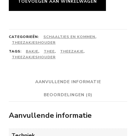
TOEVOEGEN AAN WINKELWAGEN
blad
-
lavendel
aantal
CATEGORIEËN:
SCHAALTJES EN KOMMEN
,
THEEZAKJESHOUDER
TAGS:
BAKJE
,
THEE
,
THEEZAKJE
,
THEEZAKJESHOUDER
AANVULLENDE INFORMATIE
BEOORDELINGEN (0)
Aanvullende informatie
Techniek