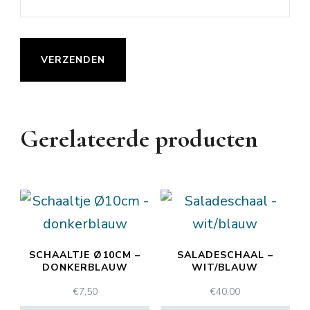
Gerelateerde producten
SCHAALTJE Ø10CM –
SALADESCHAAL –
DONKERBLAUW
WIT/BLAUW
€
7,50
€
40,00