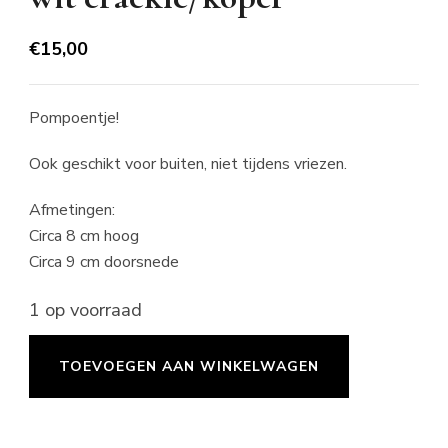
€
15,00
Pompoentje!
Ook geschikt voor buiten, niet tijdens vriezen.
Afmetingen:
Circa 8 cm hoog
Circa 9 cm doorsnede
1 op voorraad
Pompoentje
TOEVOEGEN AAN WINKELWAGEN
F
-