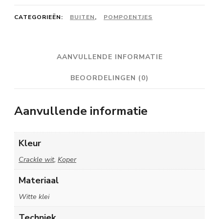
medium
-
CATEGORIEËN:
BUITEN
,
POMPOENTJES
wit
crackle/koper
AANVULLENDE INFORMATIE
aantal
BEOORDELINGEN (0)
Aanvullende informatie
Kleur
Crackle wit
,
Koper
Materiaal
Witte klei
Techniek