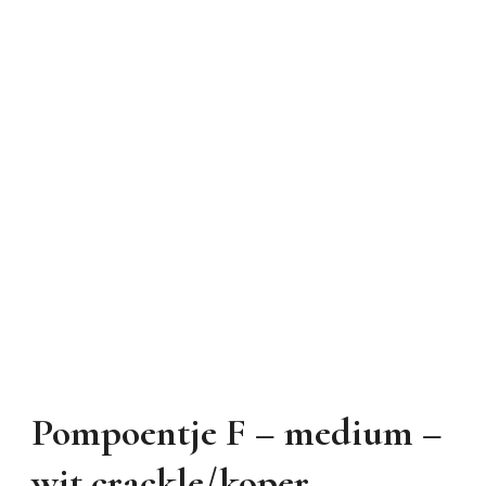
Pompoentje F – medium –
wit crackle/koper