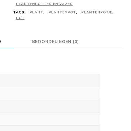
PLANTENPOTTEN EN VAZEN
aantal
TAGS:
PLANT
,
PLANTENPOT
,
PLANTENPOTJE
,
POT
E
BEOORDELINGEN (0)