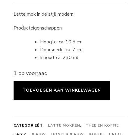
Latte mok in de stijl modern.
Producteigenschappen:
Hoogte: ca. 10,5 cm.
Doorsnede: ca. 7 cm.
Inhoud: ca. 230 ml.
1 op voorraad
Latte
TOEVOEGEN AAN WINKELWAGEN
mok
modern
-
donkerblauw
CATEGORIEËN:
LATTE MOKKEN
,
THEE EN KOFFIE
TAGS:
BLAUW
,
DONKERBLAUW
,
KOFFIE
,
LATTE
,