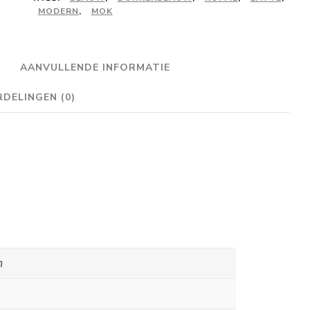
aantal
MODERN
,
MOK
AANVULLENDE INFORMATIE
DELINGEN (0)
m