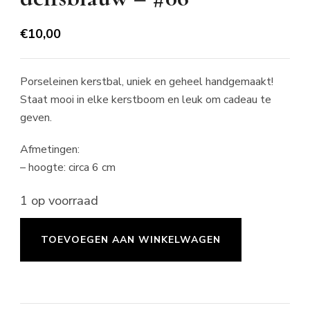
€
10,00
Porseleinen kerstbal, uniek en geheel handgemaakt!
Staat mooi in elke kerstboom en leuk om cadeau te
geven.
Afmetingen:
– hoogte: circa 6 cm
1 op voorraad
Kerstbal
TOEVOEGEN AAN WINKELWAGEN
rond
small
-