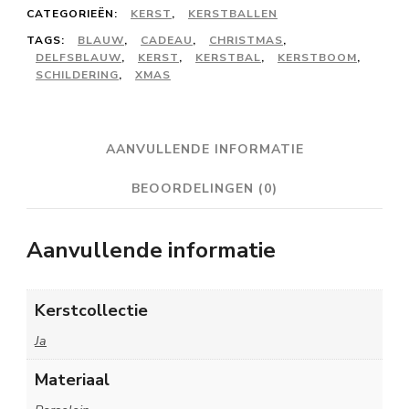
delfsblauw
CATEGORIEËN:
KERST
,
KERSTBALLEN
-
TAGS:
BLAUW
,
CADEAU
,
CHRISTMAS
,
DELFSBLAUW
,
KERST
,
KERSTBAL
,
KERSTBOOM
,
#06
SCHILDERING
,
XMAS
aantal
AANVULLENDE INFORMATIE
BEOORDELINGEN (0)
Aanvullende informatie
Kerstcollectie
Ja
Materiaal