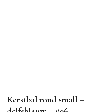
Kerstbal rond small –
delfsblauw – #06