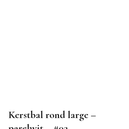
Kerstbal rond large –
parelwit – #02