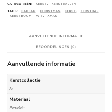
parelwit
CATEGORIEËN:
KERST
,
KERSTBALLEN
-
TAGS:
CADEAU
,
CHRISTMAS
,
KERST
,
KERSTBAL
,
KERSTBOOM
,
WIT
,
XMAS
#02
aantal
AANVULLENDE INFORMATIE
BEOORDELINGEN (0)
Aanvullende informatie
Kerstcollectie
Ja
Materiaal
Porselein