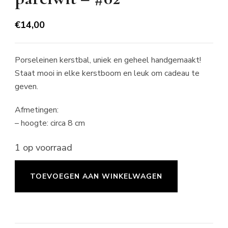
€
14,00
Porseleinen kerstbal, uniek en geheel handgemaakt!
Staat mooi in elke kerstboom en leuk om cadeau te
geven.
Afmetingen:
– hoogte: circa 8 cm
1 op voorraad
Kerstbal
TOEVOEGEN AAN WINKELWAGEN
rond
large
-