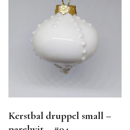
Kerstbal druppel small –
parelwit – #04