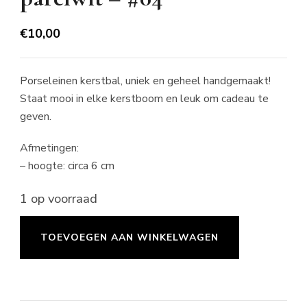
€
10,00
Porseleinen kerstbal, uniek en geheel handgemaakt!
Staat mooi in elke kerstboom en leuk om cadeau te
geven.
Afmetingen:
– hoogte: circa 6 cm
1 op voorraad
Kerstbal
TOEVOEGEN AAN WINKELWAGEN
druppel
small
-