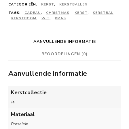
parelwit
CATEGORIEËN:
KERST
,
KERSTBALLEN
-
TAGS:
CADEAU
,
CHRISTMAS
,
KERST
,
KERSTBAL
,
KERSTBOOM
,
WIT
,
XMAS
#04
aantal
AANVULLENDE INFORMATIE
BEOORDELINGEN (0)
Aanvullende informatie
Kerstcollectie
Ja
Materiaal
Porselein