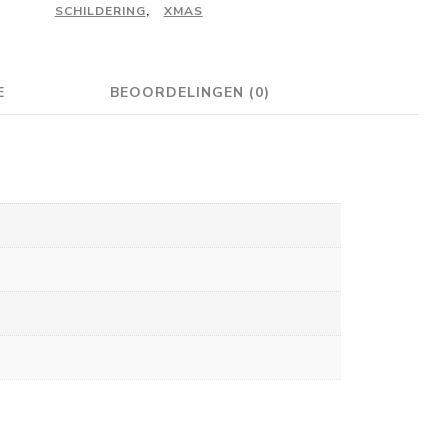
#07
SCHILDERING
,
XMAS
aantal
E
BEOORDELINGEN (0)