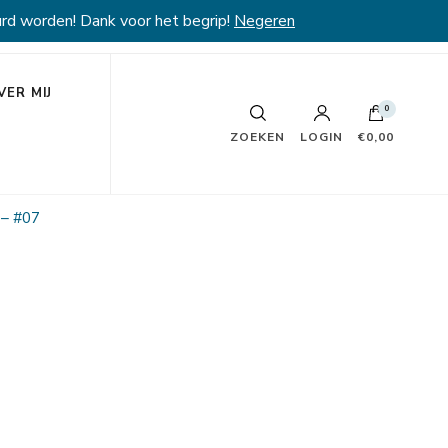
rd worden! Dank voor het begrip!
Negeren
VER MIJ
0
ZOEKEN
LOGIN
€0,00
 – #07