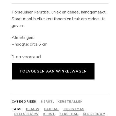
Porseleinen kerstbal, uniek en geheel handgemaakt!
Staat mooi in elke kerstboom en leuk om cadeau te
geven.
Afmetingen:
– hoogte: circa 6 cm
1 op voorraad
Kerstbal
TOEVOEGEN AAN WINKELWAGEN
druppel
small
-
delfsblauw
CATEGORIEËN:
KERST
,
KERSTBALLEN
-
TAGS:
BLAUW
,
CADEAU
,
CHRISTMAS
,
DELFSBLAUW
,
KERST
,
KERSTBAL
,
KERSTBOOM
,