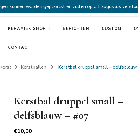
ngen kunnen worden geplaatst en zullen op 31 augustus verstuu
KERAMIEK SHOP
BERICHTEN
CUSTOM
O
CONTACT
Kerst
Kerstballen
Kerstbal druppel small – delfsblauw
Kerstbal druppel small –
delfsblauw – #07
€
10,00