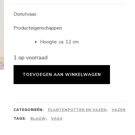
Donutvaas
Producteigenschappen:
Hoogte: ca. 12 cm
1 op voorraad
Donutvaas
TOEVOEGEN AAN WINKELWAGEN
12
cm
-
donkerblauw
CATEGORIEËN:
PLANTENPOTTEN EN VAZEN
,
VAZEN
aantal
TAGS:
BLAUW
,
VAAS