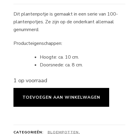
Dit plantenpotje is gemaakt in een serie van 100-
plantenpotjes. Ze zijn op de onderkant allemaal
genummerd.
Producteigenschappen:
Hoogte: ca. 10 cm.
Doorsnede: ca. 8 cm.
1 op voorraad
Bloempot
TOEVOEGEN AAN WINKELWAGEN
-
small
-
vioolblauw
CATEGORIEËN:
BLOEMPOTTEN
,