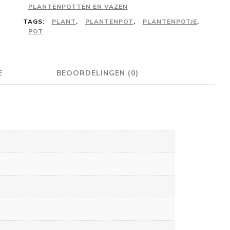
PLANTENPOTTEN EN VAZEN
aantal
TAGS:
PLANT
,
PLANTENPOT
,
PLANTENPOTJE
,
POT
E
BEOORDELINGEN (0)