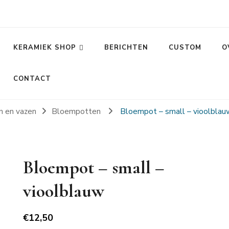
KERAMIEK SHOP
BERICHTEN
CUSTOM
O
CONTACT
n en vazen
Bloempotten
Bloempot – small – vioolblau
Bloempot – small –
vioolblauw
€
12,50