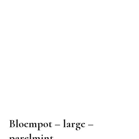
Bloempot – large –
parelmint