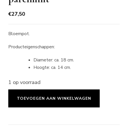
€
27,50
Bloempot.
Producteigenschappen:
Diameter: ca. 18 cm.
Hoogte: ca. 14 cm.
1 op voorraad
Bloempot
TOEVOEGEN AAN WINKELWAGEN
-
large
-